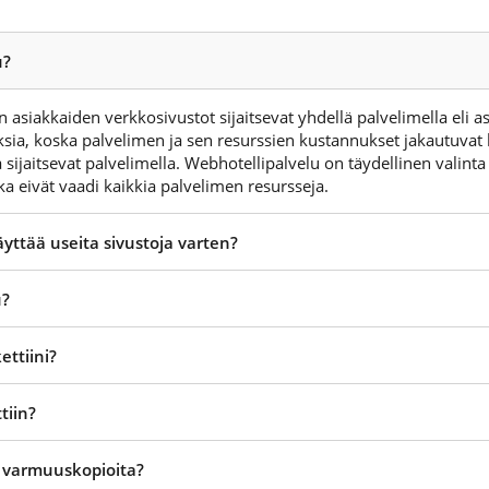
u?
 asiakkaiden verkkosivustot sijaitsevat yhdellä palvelimella eli as
a, koska palvelimen ja sen resurssien kustannukset jakautuvat k
a sijaitsevat palvelimella. Webhotellipalvelu on täydellinen valinta 
jotka eivät vaadi kaikkia palvelimen resursseja.
yttää useita sivustoja varten?
u?
ettiini?
tiin?
o varmuuskopioita?