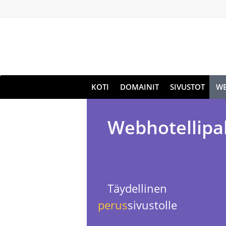
KOTI
DOMAINIT
SIVUSTOT
WE
Webhotellipal
Täydellinen
perus
sivustolle