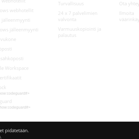
 webhotellit
Turvallisuus
Ota yhte
ows webhotellit
24 x 7 palvelimien
Ilmoita
valvonta
väärinkä
 jälleenmyynti
Varmuuskopiointi ja
ows jälleenmyynti
palautus
sivukone
öposti
ssähköposti
le Workspace
ertifikaatit
ock
show:codeguard#>
guard
show:codeguard#>
et pidätetään.
.