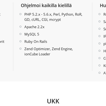
Ohjelmoi kaikilla kielillä
Hu
t
PHP 5.2.x - 5.6.x, Perl, Python, RoR,
R
GD, cURL, CGI, mcrypt
S
Apache 2.2x
S
MySQL 5
I
rit
Ruby On Rails
p
Zend Optimizer, Zend Engine,
H
ionCube Loader
C
K
A
UKK