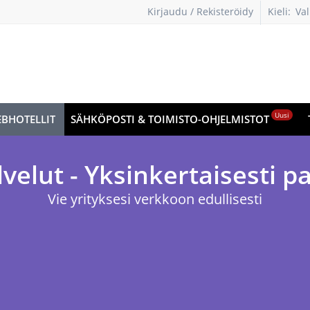
Kirjaudu / Rekisteröidy
Kieli:
Val
kie
Uusi
BHOTELLIT
SÄHKÖPOSTI & TOIMISTO-OHJELMISTOT
velut - Yksinkertaisesti 
Vie yrityksesi verkkoon edullisesti