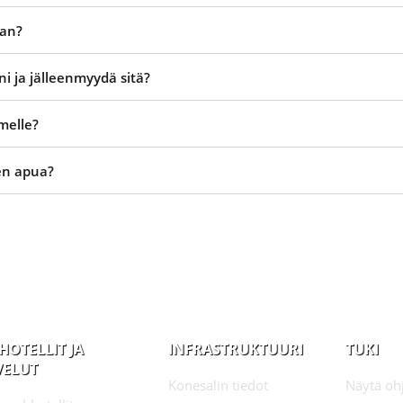
aan?
i ja jälleenmyydä sitä?
melle?
sen apua?
HOTELLIT JA
INFRASTRUKTUURI
TUKI
VELUT
Konesalin tiedot
Näytä oh