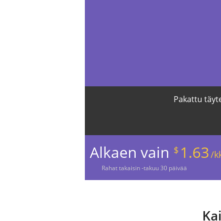
Pakattu täyt
Alkaen vain
1.63
$
/k
Rahat
takaisin -takuu
30
päivää
Kai