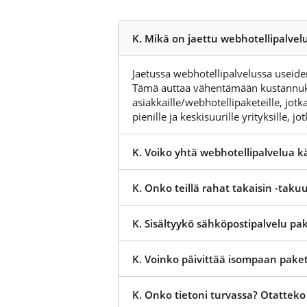
K. Mikä on jaettu webhotellipalvel
Jaetussa webhotellipalvelussa useiden
Tämä auttaa vähentämään kustannuksi
asiakkaille/webhotellipaketeille, jotk
pienille ja keskisuurille yrityksille, 
K. Voiko yhtä webhotellipalvelua kä
K. Onko teillä rahat takaisin -taku
K. Sisältyykö sähköpostipalvelu pak
K. Voinko päivittää isompaan paket
K. Onko tietoni turvassa? Otattek