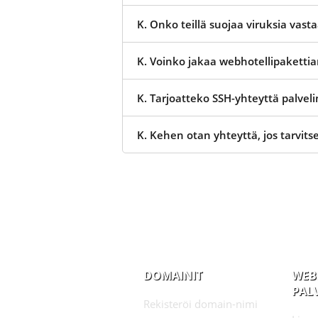
K. Onko teillä suojaa viruksia vast
K. Voinko jakaa webhotellipakettian
K. Tarjoatteko SSH-yhteyttä palveli
K. Kehen otan yhteyttä, jos tarvit
DOMAINIT
WEB
PAL
Rekisteröi domain-nimi