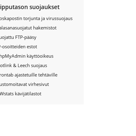
ipputason suojaukset
oskapostin torjunta ja virussuojaus
alasanasuojatut hakemistot
uojattu FTP-pääsy
P-osoitteiden estot
hpMyAdmin käyttöoikeus
otlink & Leech suojaus
rontab ajastetuille tehtäville
ustomoitavat virhesivut
Wstats kävijätilastot