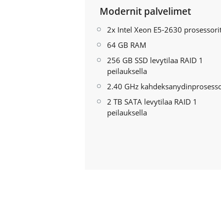
Modernit palvelimet
2x Intel Xeon E5-2630 prosessori
64 GB RAM
256 GB SSD levytilaa RAID 1
peilauksella
2.40 GHz kahdeksanydinprosesso
2 TB SATA levytilaa RAID 1
peilauksella