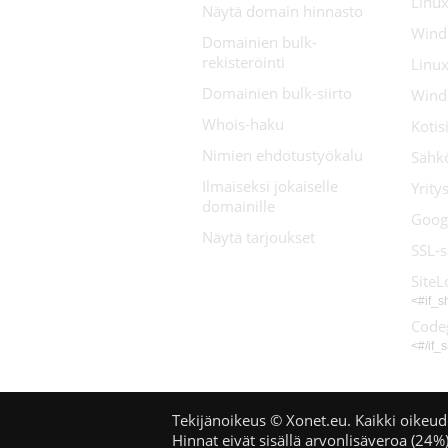
Linux
Näytä domain hinnasto
Wind
Domainien bulk-
rekisteröinti
Linux
Domainien bulk-siirto
Wind
Whois-haku
Koti
Nimien ehdotustyökalu
Sähk
Ilmaiseksi jokaiselle
Yrity
domainille
Goog
Näytä tarjoukset
SSL-s
SiteL
<#if_
Code
<#/if_
Tekijänoikeus © Xonet.eu. Kaikki oikeud
Hinnat eivät sisällä arvonlisäveroa (24%)