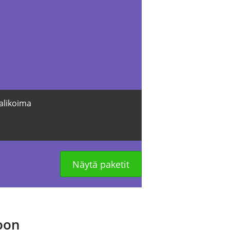
valikoima
Näytä paketit
koon