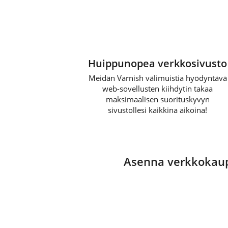
Huippunopea verkkosivusto
Meidän Varnish välimuistia hyödyntävä
web-sovellusten kiihdytin takaa
maksimaalisen suorituskyvyn
sivustollesi kaikkina aikoina!
Asenna verkkokaupp