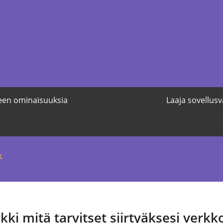
een ominaisuuksia
Laaja sovellus
k
kki mitä tarvitset siirtyäksesi verk