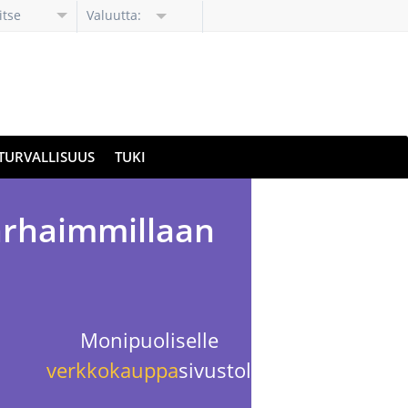
itse
Valuutta:
li
TURVALLISUUS
TUKI
parhaimmillaan
Monipuoliselle
verkkokauppa
sivustolle