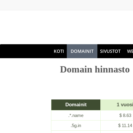
KOTI
DOMAINIT
SIVUSTOT
WE
Domain hinnasto
Domainit
1 vuos
.*.name
$ 8.63
.5g.in
$ 11.14