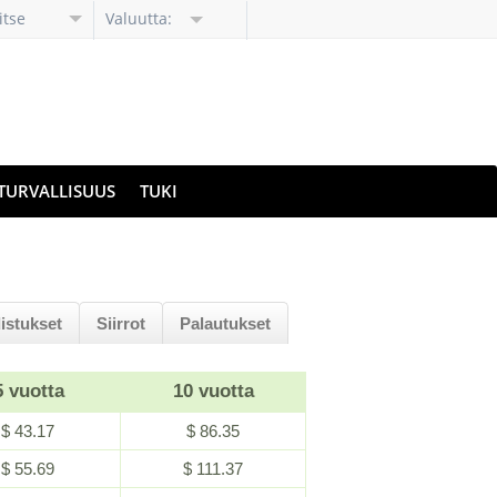
itse
Valuutta:
li
TURVALLISUUS
TUKI
istukset
Siirrot
Palautukset
5 vuotta
10 vuotta
$ 43.17
$ 86.35
$ 55.69
$ 111.37