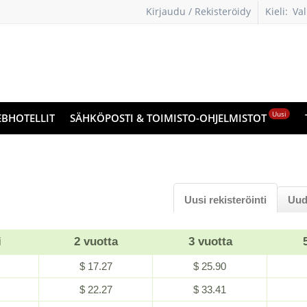
Kirjaudu / Rekisteröidy
Kieli:
Val
kie
Uusi
BHOTELLIT
SÄHKÖPOSTI & TOIMISTO-OHJELMISTOT
Uusi rekisteröinti
Uud
i
2 vuotta
3 vuotta
$ 17.27
$ 25.90
$ 22.27
$ 33.41