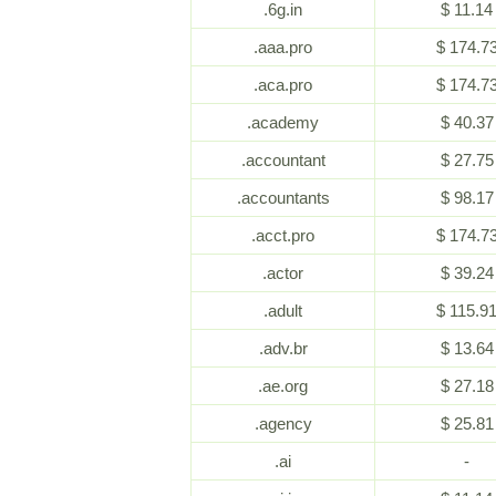
.6g.in
$ 11.14
.aaa.pro
$ 174.7
.aca.pro
$ 174.7
.academy
$ 40.37
.accountant
$ 27.75
.accountants
$ 98.17
.acct.pro
$ 174.7
.actor
$ 39.24
.adult
$ 115.9
.adv.br
$ 13.64
.ae.org
$ 27.18
.agency
$ 25.81
.ai
-