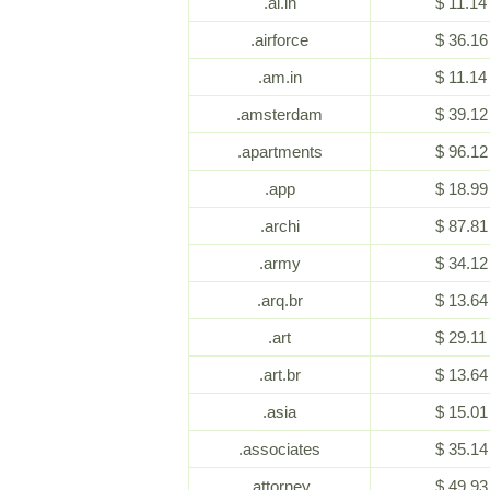
.ai.in
$ 11.14
.airforce
$ 36.16
.am.in
$ 11.14
.amsterdam
$ 39.12
.apartments
$ 96.12
.app
$ 18.99
.archi
$ 87.81
.army
$ 34.12
.arq.br
$ 13.64
.art
$ 29.11
.art.br
$ 13.64
.asia
$ 15.01
.associates
$ 35.14
.attorney
$ 49.93