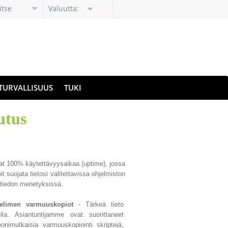
itse
Valuutta:
li
TURVALLISUUS
TUKI
utus
vat 100% käytettävyysaikaa (uptime), jossa
t suojata tietosi valitettavissa ohjelmiston
a tiedon menetyksissä.
alvelimen varmuuskopiot
- Tärkeä tieto
ella. Asiantuntijamme ovat suorittaneet
nimutkaisia varmuuskopiointi skriptejä,