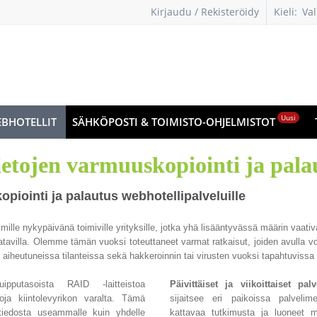
Kirjaudu / Rekisteröidy
Kieli:
Val
kie
Uusi
BHOTELLIT
SÄHKÖPOSTI & TOIMISTO-OHJELMISTOT
ietojen varmuuskopiointi ja pala
piointi ja palautus webhotellipalveluille
ille nykypäivänä toimiville yrityksille, jotka yhä lisääntyvässä määrin vaati
atavilla. Olemme tämän vuoksi toteuttaneet varmat ratkaisut, joiden avulla voi
si aiheutuneissa tilanteissa sekä hakkeroinnin tai virusten vuoksi tapahtuviss
utasoista RAID -laitteistoa
Päivittäiset ja viikoittaiset p
oja kiintolevyrikon varalta. Tämä
sijaitsee eri paikoissa palvelim
 tiedosta useammalle kuin yhdelle
kattavaa tutkimusta ja luoneet mo