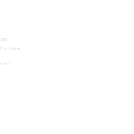
jeet
yttä tukeen
ytöstä