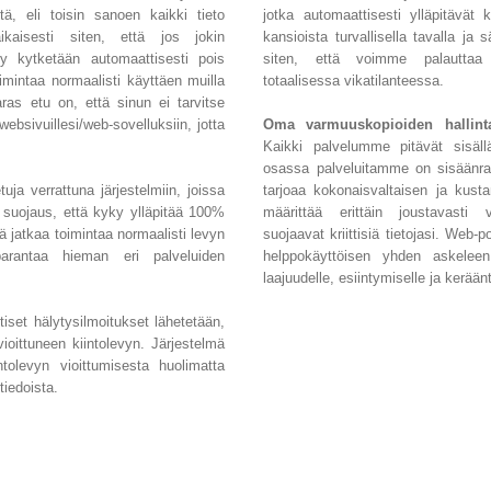
ttä, eli toisin sanoen kaikki tieto
jotka automaattisesti ylläpitävät k
äaikaisesti siten, että jos jokin
kansioista turvallisella tavalla ja s
levy kytketään automaattisesti pois
siten, että voimme palauttaa 
oimintaa normaalisti käyttäen muilla
totaalisessa vikatilanteessa.
Paras etu on, että sinun ei tarvitse
ebsivuillesi/web-sovelluksiin, jotta
Oma varmuuskopioiden hallinta 
Kaikki palvelumme pitävät sisällä
osassa palveluitamme on sisäänrak
uja verrattuna järjestelmiin, joissa
tarjoaa kokonaisvaltaisen ja kust
 suojaus, että kyky ylläpitää 100%
määrittää erittäin joustavasti v
ä jatkaa toimintaa normaalisti levyn
suojaavat kriittisiä tietojasi. Web-
arantaa hieman eri palveluiden
helppokäyttöisen yhden askeleen
laajuudelle, esiintymiselle ja kerään
tiset hälytysilmoitukset lähetetään,
vioittuneen kiintolevyn. Järjestelmä
ntolevyn vioittumisesta huolimatta
 tiedoista.