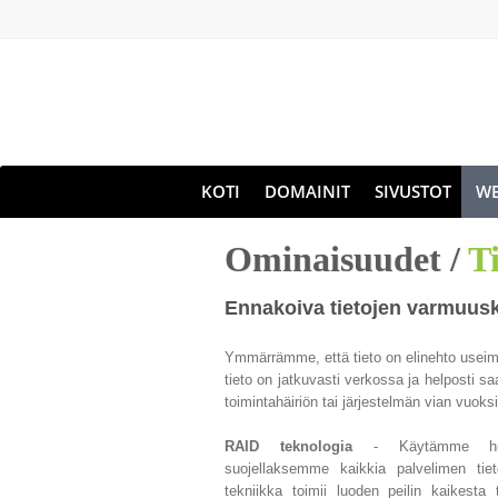
KOTI
DOMAINIT
SIVUSTOT
WE
Ominaisuudet /
T
Ennakoiva tietojen varmuusko
Ymmärrämme, että tieto on elinehto useimm
tieto on jatkuvasti verkossa ja helposti sa
toimintahäiriön tai järjestelmän vian vuok
RAID teknologia
- Käytämme huipp
suojellaksemme kaikkia palvelimen tiet
tekniikka toimii luoden peilin kaikesta