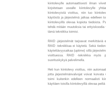
kiintolevylle automaattisesti ilman viive
kirjoitetaan usealle kiintolevylle yht
kiintolevyistä vioittuu, niin tuo kiinto
käytöstä ja järjestelmä jatkaa edelleen t
kiintolevyillä olevaa kopiota tiedoista. 
tehdä mitään muutoksia tai erityiskoodia w
tämä tekniikka toimisi.
RAID -järjestelmät tarjoavat merkittäviä et
RAID -tekniikkaa ei käytetä. Sekä tiedon
käytettävyysaikaa (uptime) sillä järjestelm
vioittuessa. RAID -tekniikka myös p
suorituskykyä palvelimella.
Heti kun kiintolevy vioittuu, niin automaat
jotta järjestelmänvalvojat voivat korvata 
toimi kuitenkin edelleen normaalisti kii
käyttäen toisilla kiintolevyillä olevaa peiliä