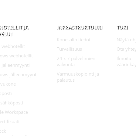
HOTELLIT JA
INFRASTRUKTUURI
TUKI
VELUT
Konesalin tiedot
Näytä oh
 webhotellit
Turvallisuus
Ota yhte
ows webhotellit
24 x 7 palvelimien
Ilmoita
valvonta
väärinkä
 jälleenmyynti
Varmuuskopiointi ja
ows jälleenmyynti
palautus
sivukone
öposti
ssähköposti
le Workspace
ertifikaatit
ock