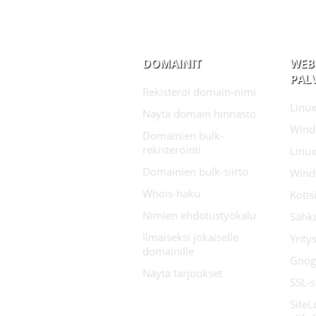
DOMAINIT
WEB
PAL
Rekisteröi domain-nimi
Linux
Näytä domain hinnasto
Wind
Domainien bulk-
rekisteröinti
Linux
Domainien bulk-siirto
Wind
Whois-haku
Koti
Nimien ehdotustyökalu
Sähk
Ilmaiseksi jokaiselle
Yrity
domainille
Goog
Näytä tarjoukset
SSL-s
SiteL