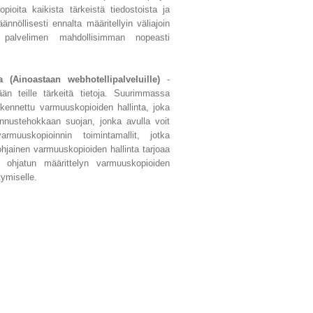
opioita kaikista tärkeistä tiedostoista ja
äännöllisesti ennalta määritellyin väliajoin
palvelimen mahdollisimman nopeasti
(Ainoastaan webhotellipalveluille)
-
än teille tärkeitä tietoja. Suurimmassa
ennettu varmuuskopioiden hallinta, joka
annustehokkaan suojan, jonka avulla voit
armuuskopioinnin toimintamallit, jotka
pohjainen varmuuskopioiden hallinta tarjoaa
 ohjatun määrittelyn varmuuskopioiden
tymiselle.