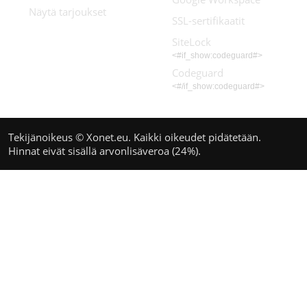
Näytä tarjoukset
SSL-sertifikaatit
SiteLock
<#if_show:codeguard#>
Codeguard
<#/if_show:codeguard#>
Tekijänoikeus © Xonet.eu. Kaikki oikeudet pidätetään.
Hinnat eivät sisällä arvonlisäveroa (24%).