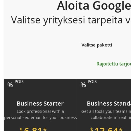
Aloita Googl
Valitse yrityksesi tarpeit
Valitse paketti
Rajoitettu tar
POIS
POIS
%
%
Business Starter
Business Stand
Look professional with a
Get all tools your teams 
personalised email for your business
collaborate in real t
6.81
13.64
*
*
$
$