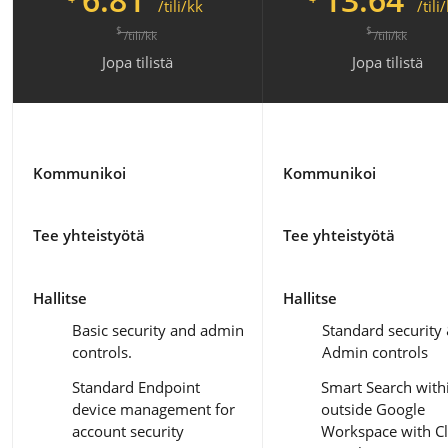
/tili/kk
/tili
$
$
/tili/kk
/tili/kk
Jopa
tilistä
Jopa
tilistä
Kommunikoi
Kommunikoi
Tee yhteistyötä
Tee yhteistyötä
Hallitse
Hallitse
Basic security and admin
Standard security
controls.
Admin controls
Standard Endpoint
Smart Search with
device management for
outside Google
account security
Workspace with C