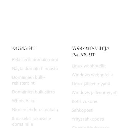
DOMAINIT
WEBHOTELLIT JA
PALVELUT
Rekisteröi domain-nimi
Linux webhotellit
Näytä domain hinnasto
Windows webhotellit
Domainien bulk-
rekisteröinti
Linux jälleenmyynti
Domainien bulk-siirto
Windows jälleenmyynti
Whois-haku
Kotisivukone
Nimien ehdotustyökalu
Sähköposti
Ilmaiseksi jokaiselle
Yrityssähköposti
domainille
Google Workspace