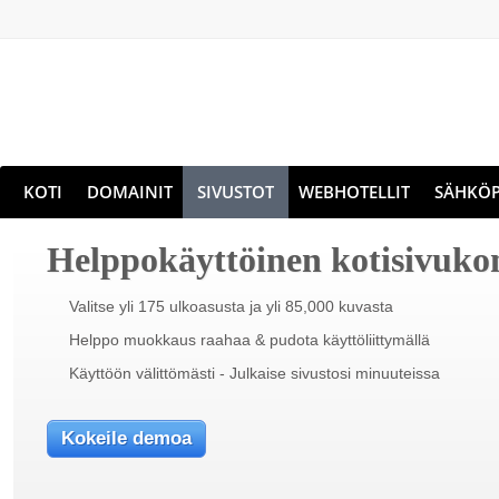
KOTI
DOMAINIT
SIVUSTOT
WEBHOTELLIT
SÄHKÖP
Helppokäyttöinen kotisivuko
Valitse yli 175 ulkoasusta ja yli 85,000 kuvasta
Helppo muokkaus raahaa & pudota käyttöliittymällä
Käyttöön välittömästi - Julkaise sivustosi minuuteissa
Kokeile demoa