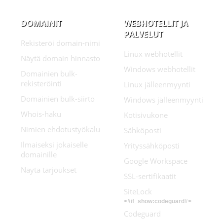
DOMAINIT
WEBHOTELLIT JA
PALVELUT
Rekisteröi domain-nimi
Linux webhotellit
Näytä domain hinnasto
Windows webhotellit
Domainien bulk-
rekisteröinti
Linux jälleenmyynti
Domainien bulk-siirto
Windows jälleenmyynti
Whois-haku
Kotisivukone
Nimien ehdotustyökalu
Sähköposti
Ilmaiseksi jokaiselle
Yrityssähköposti
domainille
Google Workspace
Näytä tarjoukset
SSL-sertifikaatit
SiteLock
<#if_show:codeguard#>
Codeguard