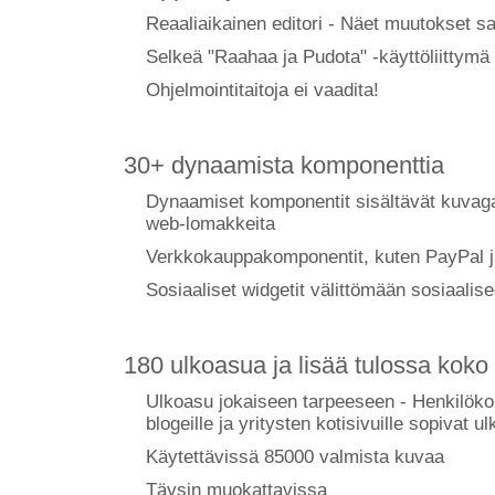
Reaaliaikainen editori - Näet muutokset sa
Selkeä "Raahaa ja Pudota" -käyttöliittymä
Ohjelmointitaitoja ei vaadita!
30+ dynaamista komponenttia
Dynaamiset komponentit sisältävät kuvagall
web-lomakkeita
Verkkokauppakomponentit, kuten PayPal j
Sosiaaliset widgetit välittömään sosiaalis
180 ulkoasua ja lisää tulossa koko
Ulkoasu jokaiseen tarpeeseen - Henkilökohta
blogeille ja yritysten kotisivuille sopivat u
Käytettävissä 85000 valmista kuvaa
Täysin muokattavissa